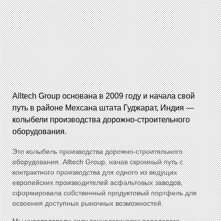
Для производства горячей асфальтобетонной смеси,
способной укладывать дороги, готовые к будущему.
Узнать Больше
Alltech Group основана в 2009 году и начала свой
путь в районе Мехсана штата Гуджарат, Индия —
колыбели производства дорожно-строительного
оборудования.
Это колыбель производства дорожно-строительного
оборудования. Alltech Group, начав скромный путь с
контрактного производства для одного из ведущих
европейских производителей асфальтовых заводов,
сформировала собственный продуктовый портфель для
освоения доступных рыночных возможностей.
Мы унаследовали силу технологически передового