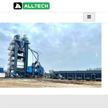
Асфальтобетонные заводы
Прочный | Надёжный |
Безотказный