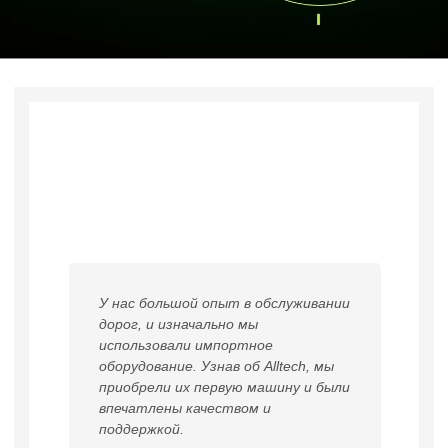
У нас большой опыт в обслуживании
Мы п
дорог, и изначально мы
каче
использовали импортное
биту
оборудование. Узнав об Alltech, мы
эффе
приобрели их первую машину и были
об Al
впечатлены качеством и
впеч
поддержкой.
парт